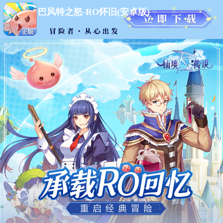
巴风特之怒-RO怀旧(安卓版)